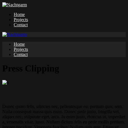
Home
Projects
Contact
Home
Projects
Contact
Press Clipping
Donec quam felis, ultricies nec, pellentesque eu, pretium quis, sem.
Nulla consequat massa quis enim. Donec pede justo, fringilla vel,
aliquet nec, vulputate eget, arcu. In enim justo, rhoncus ut, imperdiet
a, venenatis vitae, justo. Nullam dictum felis eu pede mollis pretium.
Integer tincidunt. Venenatis faucibus. Nullam quis ante. Etiam sit