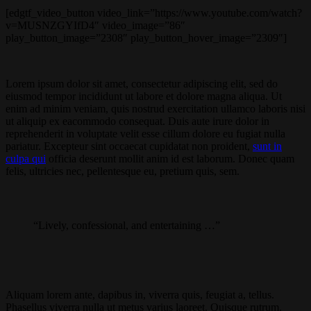
[edgtf_video_button video_link=”https://www.youtube.com/watch?
v=MUSNZGYIfD4″ video_image=”86″
play_button_image=”2308″ play_button_hover_image=”2309″]
Lorem ipsum dolor sit amet, consectetur adipiscing elit, sed do
eiusmod tempor incididunt ut labore et dolore magna aliqua. Ut
enim ad minim veniam, quis nostrud exercitation ullamco laboris nisi
ut aliquip ex eacommodo consequat. Duis aute irure dolor in
reprehenderit in voluptate velit esse cillum dolore eu fugiat nulla
pariatur. Excepteur sint occaecat cupidatat non proident,
sunt in
culpa qui
officia deserunt mollit anim id est laborum. Donec quam
felis, ultricies nec, pellentesque eu, pretium quis, sem.
“Lively, confessional, and entertaining …”
Aliquam lorem ante, dapibus in, viverra quis, feugiat a, tellus.
Phasellus viverra nulla ut metus varius laoreet. Quisque rutrum.