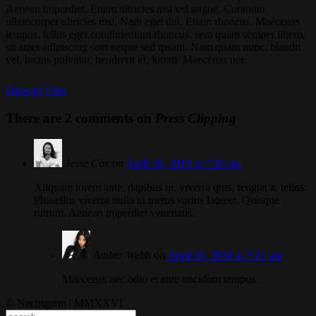
Aenean imperdiet. Etiam ultricies nisi vel augue. Curabitur
ullamcorper ultricies nisi. Nam eget dui. Etiam rhoncus. Maecenas
tempus, tellus eget condimentum rhoncus, sem quam semper libero,
sit amet adipiscing sem neque sed ipsum. Nam quam nunc, blandit
vel, luctus pulvinar, hendrerit id, lorem. Maecenas nec.
Director
Film
There are 2 comments on
Press Clipping
Jesse Cox
on
April 20, 2018 at 7:20 am
Aliquam lorem ante, dapibus in, viverra quis, feugiat a, tellus.
Phasellus viverra nulla ut metus varius laoreet. Quisque
rutrum. Aenean imperdiet venenatis.
Amber Webb
on
April 20, 2018 at 7:21 am
Maecenas nec odio et ante tincidunt tempus.
© Nachtgarm | MMXXVI