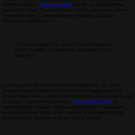
amet orci eget eros.
Nam quam nunc
blandit vel, luctus pulvinar,
hendrerit id, lorem. Phasellus viverra nulla ut metus varius laoreet.
Aenean imperdiet. Etiam ultricies nisi vel augue. Curabitur
ullamcorper ultricies nisi.
“It may be a timely film, but it is its timelessness, as
well as its depths of compassion, that qualify it as a
great one.”
Lorem ipsum dolor sit amet, consectetur adipiscing elit, sed do
eiusmod tempor incididunt ut labore et dolore magna aliqua. Ut
enim ad minim veniam, quis nostrud exercitation ullamco laboris nisi
ut aliquip ex eacommodo consequat.
Duis aute irure dolor
in
reprehenderit in voluptate velit esse cillum dolore eu fugiat nulla
pariatur. Excepteur sint occaecat cupidatat non proident, sunt in
culpa qui officia deserunt mollit anim id est laborum.