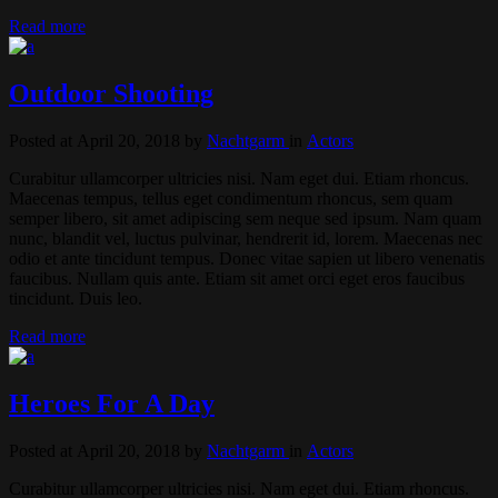
Read more
Outdoor Shooting
Posted at April 20, 2018
by
Nachtgarm
in
Actors
Curabitur ullamcorper ultricies nisi. Nam eget dui. Etiam rhoncus.
Maecenas tempus, tellus eget condimentum rhoncus, sem quam
semper libero, sit amet adipiscing sem neque sed ipsum. Nam quam
nunc, blandit vel, luctus pulvinar, hendrerit id, lorem. Maecenas nec
odio et ante tincidunt tempus. Donec vitae sapien ut libero venenatis
faucibus. Nullam quis ante. Etiam sit amet orci eget eros faucibus
tincidunt. Duis leo.
Read more
Heroes For A Day
Posted at April 20, 2018
by
Nachtgarm
in
Actors
Curabitur ullamcorper ultricies nisi. Nam eget dui. Etiam rhoncus.