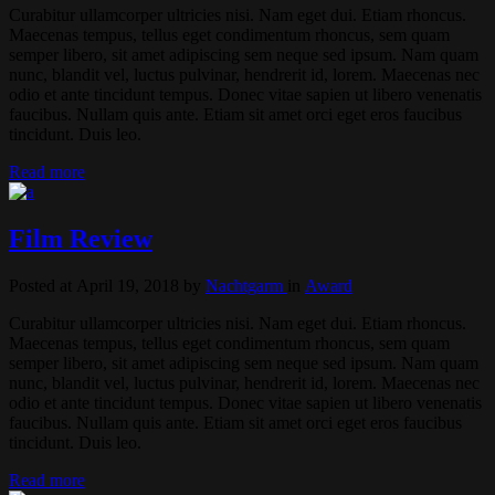
Curabitur ullamcorper ultricies nisi. Nam eget dui. Etiam rhoncus.
Maecenas tempus, tellus eget condimentum rhoncus, sem quam
semper libero, sit amet adipiscing sem neque sed ipsum. Nam quam
nunc, blandit vel, luctus pulvinar, hendrerit id, lorem. Maecenas nec
odio et ante tincidunt tempus. Donec vitae sapien ut libero venenatis
faucibus. Nullam quis ante. Etiam sit amet orci eget eros faucibus
tincidunt. Duis leo.
Read more
Film Review
Posted at April 19, 2018
by
Nachtgarm
in
Award
Curabitur ullamcorper ultricies nisi. Nam eget dui. Etiam rhoncus.
Maecenas tempus, tellus eget condimentum rhoncus, sem quam
semper libero, sit amet adipiscing sem neque sed ipsum. Nam quam
nunc, blandit vel, luctus pulvinar, hendrerit id, lorem. Maecenas nec
odio et ante tincidunt tempus. Donec vitae sapien ut libero venenatis
faucibus. Nullam quis ante. Etiam sit amet orci eget eros faucibus
tincidunt. Duis leo.
Read more