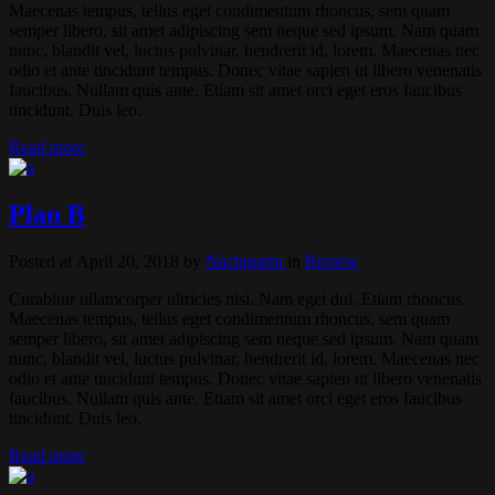
Maecenas tempus, tellus eget condimentum rhoncus, sem quam
semper libero, sit amet adipiscing sem neque sed ipsum. Nam quam
nunc, blandit vel, luctus pulvinar, hendrerit id, lorem. Maecenas nec
odio et ante tincidunt tempus. Donec vitae sapien ut libero venenatis
faucibus. Nullam quis ante. Etiam sit amet orci eget eros faucibus
tincidunt. Duis leo.
Read more
Plan B
Posted at April 20, 2018
by
Nachtgarm
in
Review
Curabitur ullamcorper ultricies nisi. Nam eget dui. Etiam rhoncus.
Maecenas tempus, tellus eget condimentum rhoncus, sem quam
semper libero, sit amet adipiscing sem neque sed ipsum. Nam quam
nunc, blandit vel, luctus pulvinar, hendrerit id, lorem. Maecenas nec
odio et ante tincidunt tempus. Donec vitae sapien ut libero venenatis
faucibus. Nullam quis ante. Etiam sit amet orci eget eros faucibus
tincidunt. Duis leo.
Read more