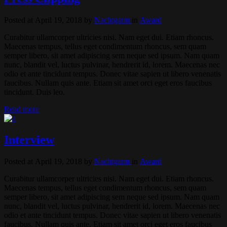
Posted at April 19, 2018
by
Nachtgarm
in
Award
Curabitur ullamcorper ultricies nisi. Nam eget dui. Etiam rhoncus.
Maecenas tempus, tellus eget condimentum rhoncus, sem quam
semper libero, sit amet adipiscing sem neque sed ipsum. Nam quam
nunc, blandit vel, luctus pulvinar, hendrerit id, lorem. Maecenas nec
odio et ante tincidunt tempus. Donec vitae sapien ut libero venenatis
faucibus. Nullam quis ante. Etiam sit amet orci eget eros faucibus
tincidunt. Duis leo.
Read more
Interview
Posted at April 19, 2018
by
Nachtgarm
in
Award
Curabitur ullamcorper ultricies nisi. Nam eget dui. Etiam rhoncus.
Maecenas tempus, tellus eget condimentum rhoncus, sem quam
semper libero, sit amet adipiscing sem neque sed ipsum. Nam quam
nunc, blandit vel, luctus pulvinar, hendrerit id, lorem. Maecenas nec
odio et ante tincidunt tempus. Donec vitae sapien ut libero venenatis
faucibus. Nullam quis ante. Etiam sit amet orci eget eros faucibus