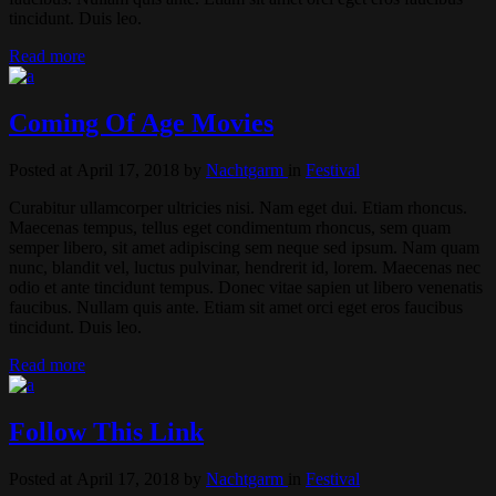
tincidunt. Duis leo.
Read more
Coming Of Age Movies
Posted at April 17, 2018
by
Nachtgarm
in
Festival
Curabitur ullamcorper ultricies nisi. Nam eget dui. Etiam rhoncus.
Maecenas tempus, tellus eget condimentum rhoncus, sem quam
semper libero, sit amet adipiscing sem neque sed ipsum. Nam quam
nunc, blandit vel, luctus pulvinar, hendrerit id, lorem. Maecenas nec
odio et ante tincidunt tempus. Donec vitae sapien ut libero venenatis
faucibus. Nullam quis ante. Etiam sit amet orci eget eros faucibus
tincidunt. Duis leo.
Read more
Follow This Link
Posted at April 17, 2018
by
Nachtgarm
in
Festival