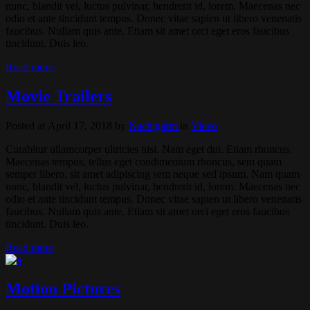
nunc, blandit vel, luctus pulvinar, hendrerit id, lorem. Maecenas nec
odio et ante tincidunt tempus. Donec vitae sapien ut libero venenatis
faucibus. Nullam quis ante. Etiam sit amet orci eget eros faucibus
tincidunt. Duis leo.
Read more
Movie Trailers
Posted at April 17, 2018
by
Nachtgarm
in
Video
Curabitur ullamcorper ultricies nisi. Nam eget dui. Etiam rhoncus.
Maecenas tempus, tellus eget condimentum rhoncus, sem quam
semper libero, sit amet adipiscing sem neque sed ipsum. Nam quam
nunc, blandit vel, luctus pulvinar, hendrerit id, lorem. Maecenas nec
odio et ante tincidunt tempus. Donec vitae sapien ut libero venenatis
faucibus. Nullam quis ante. Etiam sit amet orci eget eros faucibus
tincidunt. Duis leo.
Read more
Motion Pictures