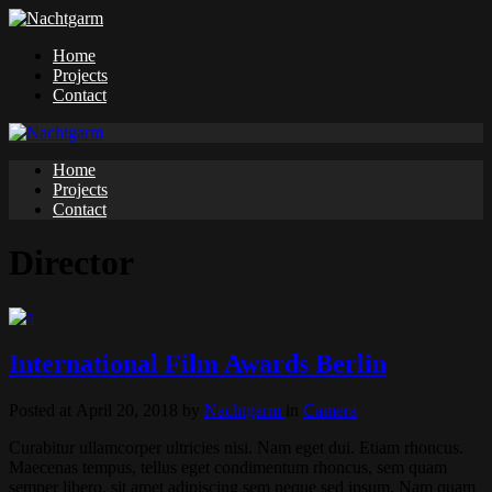
Home
Projects
Contact
Home
Projects
Contact
Director
International Film Awards Berlin
Posted at April 20, 2018
by
Nachtgarm
in
Camera
Curabitur ullamcorper ultricies nisi. Nam eget dui. Etiam rhoncus.
Maecenas tempus, tellus eget condimentum rhoncus, sem quam
semper libero, sit amet adipiscing sem neque sed ipsum. Nam quam