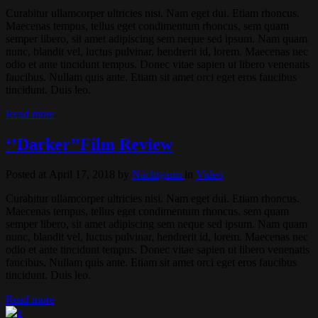
Curabitur ullamcorper ultricies nisi. Nam eget dui. Etiam rhoncus.
Maecenas tempus, tellus eget condimentum rhoncus, sem quam
semper libero, sit amet adipiscing sem neque sed ipsum. Nam quam
nunc, blandit vel, luctus pulvinar, hendrerit id, lorem. Maecenas nec
odio et ante tincidunt tempus. Donec vitae sapien ut libero venenatis
faucibus. Nullam quis ante. Etiam sit amet orci eget eros faucibus
tincidunt. Duis leo.
Read more
‘’Darker’’Film Review
Posted at April 17, 2018
by
Nachtgarm
in
Video
Curabitur ullamcorper ultricies nisi. Nam eget dui. Etiam rhoncus.
Maecenas tempus, tellus eget condimentum rhoncus, sem quam
semper libero, sit amet adipiscing sem neque sed ipsum. Nam quam
nunc, blandit vel, luctus pulvinar, hendrerit id, lorem. Maecenas nec
odio et ante tincidunt tempus. Donec vitae sapien ut libero venenatis
faucibus. Nullam quis ante. Etiam sit amet orci eget eros faucibus
tincidunt. Duis leo.
Read more