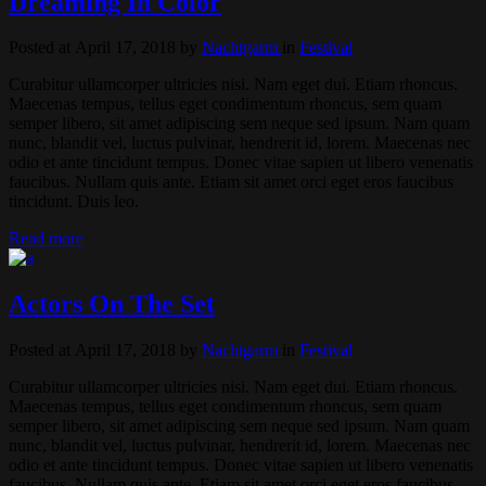
Dreaming In Color
Posted at April 17, 2018
by
Nachtgarm
in
Festival
Curabitur ullamcorper ultricies nisi. Nam eget dui. Etiam rhoncus.
Maecenas tempus, tellus eget condimentum rhoncus, sem quam
semper libero, sit amet adipiscing sem neque sed ipsum. Nam quam
nunc, blandit vel, luctus pulvinar, hendrerit id, lorem. Maecenas nec
odio et ante tincidunt tempus. Donec vitae sapien ut libero venenatis
faucibus. Nullam quis ante. Etiam sit amet orci eget eros faucibus
tincidunt. Duis leo.
Read more
Actors On The Set
Posted at April 17, 2018
by
Nachtgarm
in
Festival
Curabitur ullamcorper ultricies nisi. Nam eget dui. Etiam rhoncus.
Maecenas tempus, tellus eget condimentum rhoncus, sem quam
semper libero, sit amet adipiscing sem neque sed ipsum. Nam quam
nunc, blandit vel, luctus pulvinar, hendrerit id, lorem. Maecenas nec
odio et ante tincidunt tempus. Donec vitae sapien ut libero venenatis
faucibus. Nullam quis ante. Etiam sit amet orci eget eros faucibus