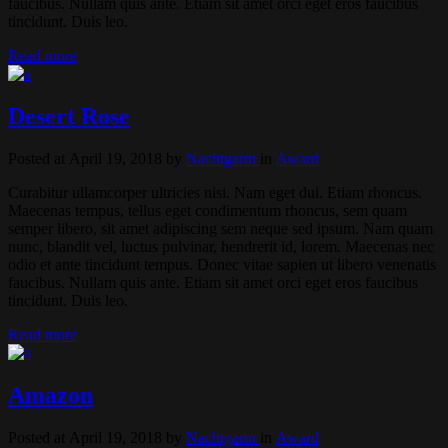
faucibus. Nullam quis ante. Etiam sit amet orci eget eros faucibus
tincidunt. Duis leo.
Read more
Desert Rose
Posted at April 19, 2018
by
Nachtgarm
in
Award
Curabitur ullamcorper ultricies nisi. Nam eget dui. Etiam rhoncus.
Maecenas tempus, tellus eget condimentum rhoncus, sem quam
semper libero, sit amet adipiscing sem neque sed ipsum. Nam quam
nunc, blandit vel, luctus pulvinar, hendrerit id, lorem. Maecenas nec
odio et ante tincidunt tempus. Donec vitae sapien ut libero venenatis
faucibus. Nullam quis ante. Etiam sit amet orci eget eros faucibus
tincidunt. Duis leo.
Read more
Amazon
Posted at April 19, 2018
by
Nachtgarm
in
Award