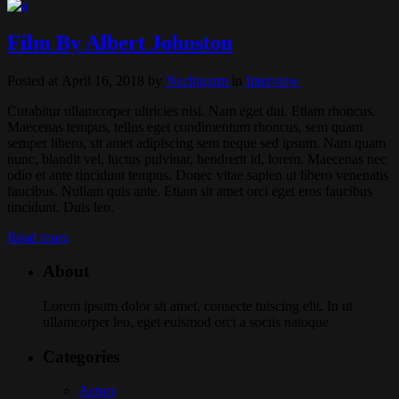
Film By Albert Johnston
Posted at April 16, 2018
by
Nachtgarm
in
Interview
Curabitur ullamcorper ultricies nisi. Nam eget dui. Etiam rhoncus.
Maecenas tempus, tellus eget condimentum rhoncus, sem quam
semper libero, sit amet adipiscing sem neque sed ipsum. Nam quam
nunc, blandit vel, luctus pulvinar, hendrerit id, lorem. Maecenas nec
odio et ante tincidunt tempus. Donec vitae sapien ut libero venenatis
faucibus. Nullam quis ante. Etiam sit amet orci eget eros faucibus
tincidunt. Duis leo.
Read more
About
Lorem ipsum dolor sit amet, consecte tuiscing elit. In ut
ullamcorper leo, eget euismod orci a sociis natoque
Categories
Actors