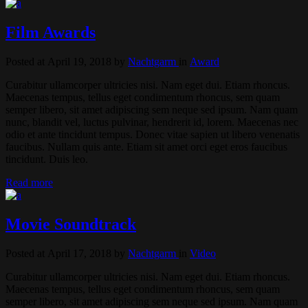
Film Awards
Posted at April 19, 2018
by
Nachtgarm
in
Award
Curabitur ullamcorper ultricies nisi. Nam eget dui. Etiam rhoncus.
Maecenas tempus, tellus eget condimentum rhoncus, sem quam
semper libero, sit amet adipiscing sem neque sed ipsum. Nam quam
nunc, blandit vel, luctus pulvinar, hendrerit id, lorem. Maecenas nec
odio et ante tincidunt tempus. Donec vitae sapien ut libero venenatis
faucibus. Nullam quis ante. Etiam sit amet orci eget eros faucibus
tincidunt. Duis leo.
Read more
Movie Soundtrack
Posted at April 17, 2018
by
Nachtgarm
in
Video
Curabitur ullamcorper ultricies nisi. Nam eget dui. Etiam rhoncus.
Maecenas tempus, tellus eget condimentum rhoncus, sem quam
semper libero, sit amet adipiscing sem neque sed ipsum. Nam quam