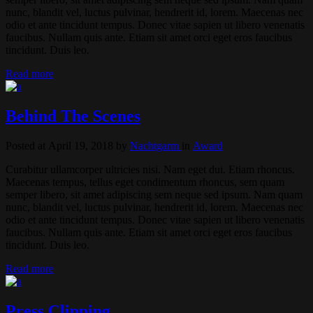
nunc, blandit vel, luctus pulvinar, hendrerit id, lorem. Maecenas nec
odio et ante tincidunt tempus. Donec vitae sapien ut libero venenatis
faucibus. Nullam quis ante. Etiam sit amet orci eget eros faucibus
tincidunt. Duis leo.
Read more
Behind The Scenes
Posted at April 19, 2018
by
Nachtgarm
in
Award
Curabitur ullamcorper ultricies nisi. Nam eget dui. Etiam rhoncus.
Maecenas tempus, tellus eget condimentum rhoncus, sem quam
semper libero, sit amet adipiscing sem neque sed ipsum. Nam quam
nunc, blandit vel, luctus pulvinar, hendrerit id, lorem. Maecenas nec
odio et ante tincidunt tempus. Donec vitae sapien ut libero venenatis
faucibus. Nullam quis ante. Etiam sit amet orci eget eros faucibus
tincidunt. Duis leo.
Read more
Press Clipping