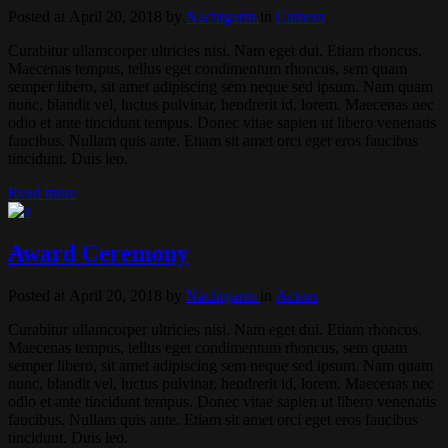
Posted at April 20, 2018
by
Nachtgarm
in
Camera
Curabitur ullamcorper ultricies nisi. Nam eget dui. Etiam rhoncus.
Maecenas tempus, tellus eget condimentum rhoncus, sem quam
semper libero, sit amet adipiscing sem neque sed ipsum. Nam quam
nunc, blandit vel, luctus pulvinar, hendrerit id, lorem. Maecenas nec
odio et ante tincidunt tempus. Donec vitae sapien ut libero venenatis
faucibus. Nullam quis ante. Etiam sit amet orci eget eros faucibus
tincidunt. Duis leo.
Read more
Award Ceremony
Posted at April 20, 2018
by
Nachtgarm
in
Actors
Curabitur ullamcorper ultricies nisi. Nam eget dui. Etiam rhoncus.
Maecenas tempus, tellus eget condimentum rhoncus, sem quam
semper libero, sit amet adipiscing sem neque sed ipsum. Nam quam
nunc, blandit vel, luctus pulvinar, hendrerit id, lorem. Maecenas nec
odio et ante tincidunt tempus. Donec vitae sapien ut libero venenatis
faucibus. Nullam quis ante. Etiam sit amet orci eget eros faucibus
tincidunt. Duis leo.