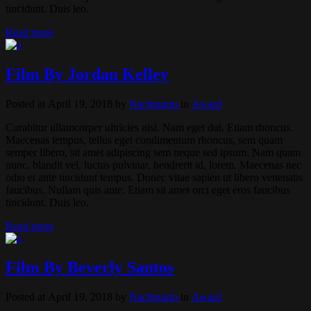
tincidunt. Duis leo.
Read more
Film By Jordan Kelley
Posted at April 19, 2018
by
Nachtgarm
in
Award
Curabitur ullamcorper ultricies nisi. Nam eget dui. Etiam rhoncus.
Maecenas tempus, tellus eget condimentum rhoncus, sem quam
semper libero, sit amet adipiscing sem neque sed ipsum. Nam quam
nunc, blandit vel, luctus pulvinar, hendrerit id, lorem. Maecenas nec
odio et ante tincidunt tempus. Donec vitae sapien ut libero venenatis
faucibus. Nullam quis ante. Etiam sit amet orci eget eros faucibus
tincidunt. Duis leo.
Read more
Film By Beverly Santos
Posted at April 19, 2018
by
Nachtgarm
in
Award