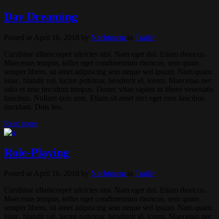
Day Dreaming
Posted at April 16, 2018
by
Nachtgarm
in
Trailer
Curabitur ullamcorper ultricies nisi. Nam eget dui. Etiam rhoncus.
Maecenas tempus, tellus eget condimentum rhoncus, sem quam
semper libero, sit amet adipiscing sem neque sed ipsum. Nam quam
nunc, blandit vel, luctus pulvinar, hendrerit id, lorem. Maecenas nec
odio et ante tincidunt tempus. Donec vitae sapien ut libero venenatis
faucibus. Nullam quis ante. Etiam sit amet orci eget eros faucibus
tincidunt. Duis leo.
Read more
Role-Playing
Posted at April 16, 2018
by
Nachtgarm
in
Trailer
Curabitur ullamcorper ultricies nisi. Nam eget dui. Etiam rhoncus.
Maecenas tempus, tellus eget condimentum rhoncus, sem quam
semper libero, sit amet adipiscing sem neque sed ipsum. Nam quam
nunc, blandit vel, luctus pulvinar, hendrerit id, lorem. Maecenas nec