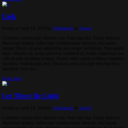
Link
Posted at April 19, 2018
by
Nachtgarm
in
Award
Curabitur ullamcorper ultricies nisi. Nam eget dui. Etiam rhoncus.
Maecenas tempus, tellus eget condimentum rhoncus, sem quam
semper libero, sit amet adipiscing sem neque sed ipsum. Nam quam
nunc, blandit vel, luctus pulvinar, hendrerit id, lorem. Maecenas nec
odio et ante tincidunt tempus. Donec vitae sapien ut libero venenatis
faucibus. Nullam quis ante. Etiam sit amet orci eget eros faucibus
tincidunt. Duis leo.
Read more
Let There Be Light
Posted at April 19, 2018
by
Nachtgarm
in
Award
Curabitur ullamcorper ultricies nisi. Nam eget dui. Etiam rhoncus.
Maecenas tempus, tellus eget condimentum rhoncus, sem quam
semper libero, sit amet adipiscing sem neque sed ipsum. Nam quam