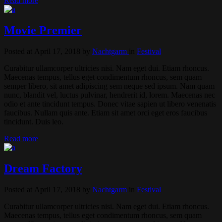
Read more
Movie Premier
Posted at April 17, 2018
by
Nachtgarm
in
Festival
Curabitur ullamcorper ultricies nisi. Nam eget dui. Etiam rhoncus.
Maecenas tempus, tellus eget condimentum rhoncus, sem quam
semper libero, sit amet adipiscing sem neque sed ipsum. Nam quam
nunc, blandit vel, luctus pulvinar, hendrerit id, lorem. Maecenas nec
odio et ante tincidunt tempus. Donec vitae sapien ut libero venenatis
faucibus. Nullam quis ante. Etiam sit amet orci eget eros faucibus
tincidunt. Duis leo.
Read more
Dream Factory
Posted at April 17, 2018
by
Nachtgarm
in
Festival
Curabitur ullamcorper ultricies nisi. Nam eget dui. Etiam rhoncus.
Maecenas tempus, tellus eget condimentum rhoncus, sem quam