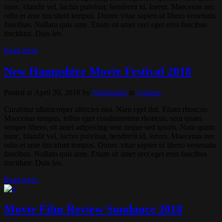
nunc, blandit vel, luctus pulvinar, hendrerit id, lorem. Maecenas nec
odio et ante tincidunt tempus. Donec vitae sapien ut libero venenatis
faucibus. Nullam quis ante. Etiam sit amet orci eget eros faucibus
tincidunt. Duis leo.
Read more
New Hampshire Movie Festival 2018
Posted at April 20, 2018
by
Nachtgarm
in
Camera
Curabitur ullamcorper ultricies nisi. Nam eget dui. Etiam rhoncus.
Maecenas tempus, tellus eget condimentum rhoncus, sem quam
semper libero, sit amet adipiscing sem neque sed ipsum. Nam quam
nunc, blandit vel, luctus pulvinar, hendrerit id, lorem. Maecenas nec
odio et ante tincidunt tempus. Donec vitae sapien ut libero venenatis
faucibus. Nullam quis ante. Etiam sit amet orci eget eros faucibus
tincidunt. Duis leo.
Read more
Movie Film Review Sundance 2018