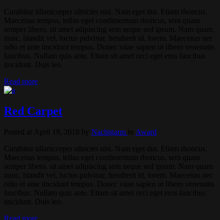
Curabitur ullamcorper ultricies nisi. Nam eget dui. Etiam rhoncus.
Maecenas tempus, tellus eget condimentum rhoncus, sem quam
semper libero, sit amet adipiscing sem neque sed ipsum. Nam quam
nunc, blandit vel, luctus pulvinar, hendrerit id, lorem. Maecenas nec
odio et ante tincidunt tempus. Donec vitae sapien ut libero venenatis
faucibus. Nullam quis ante. Etiam sit amet orci eget eros faucibus
tincidunt. Duis leo.
Read more
Red Carpet
Posted at April 19, 2018
by
Nachtgarm
in
Award
Curabitur ullamcorper ultricies nisi. Nam eget dui. Etiam rhoncus.
Maecenas tempus, tellus eget condimentum rhoncus, sem quam
semper libero, sit amet adipiscing sem neque sed ipsum. Nam quam
nunc, blandit vel, luctus pulvinar, hendrerit id, lorem. Maecenas nec
odio et ante tincidunt tempus. Donec vitae sapien ut libero venenatis
faucibus. Nullam quis ante. Etiam sit amet orci eget eros faucibus
tincidunt. Duis leo.
Read more