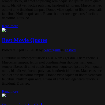
semper libero, sit amet adipiscing sem neque sed ipsum. Nam quam
nunc, blandit vel, luctus pulvinar, hendrerit id, lorem. Maecenas nec
odio et ante tincidunt tempus. Donec vitae sapien ut libero venenatis
faucibus. Nullam quis ante. Etiam sit amet orci eget eros faucibus
tincidunt. Duis leo.
Read more
Best Movie Quotes
Posted at April 17, 2018
by
Nachtgarm
in
Festival
Curabitur ullamcorper ultricies nisi. Nam eget dui. Etiam rhoncus.
Maecenas tempus, tellus eget condimentum rhoncus, sem quam
semper libero, sit amet adipiscing sem neque sed ipsum. Nam quam
nunc, blandit vel, luctus pulvinar, hendrerit id, lorem. Maecenas nec
odio et ante tincidunt tempus. Donec vitae sapien ut libero venenatis
faucibus. Nullam quis ante. Etiam sit amet orci eget eros faucibus
tincidunt. Duis leo.
Read more